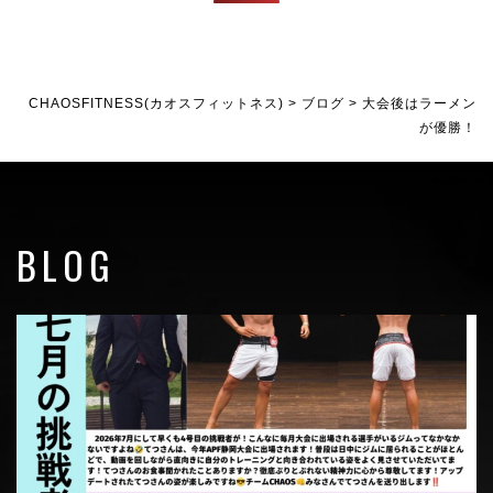
CHAOSFITNESS(カオスフィットネス)
>
ブログ
>
大会後はラーメン
が優勝！
BLOG